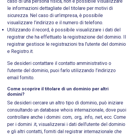
caso di una persona fisica, non è possibile visualizzare
le informazioni dettagliate del titolare per motivi di
sicurezza. Nel caso di un’impresa, è possibile
visualizzare l’indirizzo e il numero di telefono.
Utilizzando il record, è possibile visualizzare i dati del
registrar che ha effettuato la registrazione del dominio. Il
registrar gestisce le registrazioni tra l’utente del dominio
e Registro.it.
Se desideri contattare il contatto amministrativo o
l’utente del dominio, puoi farlo utilizzando l’indirizzo
email fornito.
Come scoprire il titolare di un dominio per altri
domini?
Se desideri cercare un altro tipo di dominio, può iniziare
consultando un database whois internazionale, dove puoi
controllare anche i domini .com, .org, .info, .net, ecc. Come
per i domini .it, visualizzerai i dati dell’utente del dominio
e gli altri contatti, forniti dal registrar internazionale che