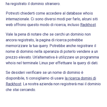
ha registrato il dominio straniero.
Potresti chiederti come accedere al database whois
internazionale. Ci sono diversi modi per farlo, alcuni siti
web offrono questo modo di ricerca, incluso
Rackhost
.
Vale la pena di notare che se cerchi un dominio non
ancora registrato, la pagina di ricerca potrebbe
memorizzare la tua query. Potrebbe anche registrare il
nome di dominio nella speranza di poterlo vendere a un
prezzo elevato. Un’alternativa è utilizzare un programma
whois nel terminale Linux per effettuare la query di dati.
Se desideri verificare se un nome di dominio è
disponibile, ti consigliamo di usare
la ricerca domini di
Rackhost
. La nostra azienda non registrerà mai il dominio
che stai cercando.