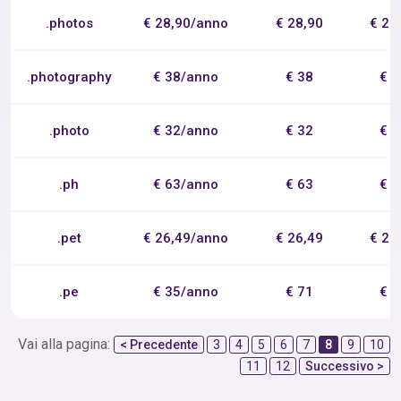
.photos
€ 28,90/anno
€ 28,90
€ 28
.photography
€ 38/anno
€ 38
€ 
.photo
€ 32/anno
€ 32
€ 
.ph
€ 63/anno
€ 63
€ 
.pet
€ 26,49/anno
€ 26,49
€ 26
.pe
€ 35/anno
€ 71
€ 
Vai alla pagina:
< Precedente
3
4
5
6
7
8
9
10
11
12
Successivo >