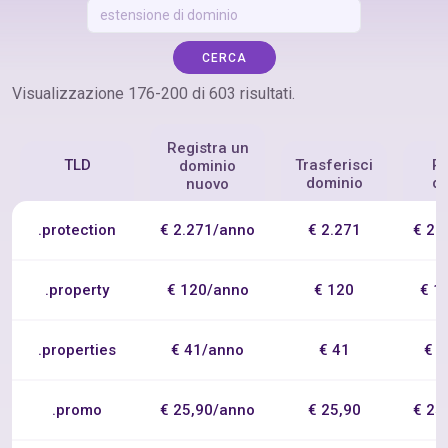
CERCA
Visualizzazione 176-200 di 603 risultati.
Registra un
TLD
Trasferisci
R
dominio
dominio
d
nuovo
.protection
€ 2.271/anno
€ 2.271
€ 2.
.property
€ 120/anno
€ 120
€ 1
.properties
€ 41/anno
€ 41
€ 
.promo
€ 25,90/anno
€ 25,90
€ 25