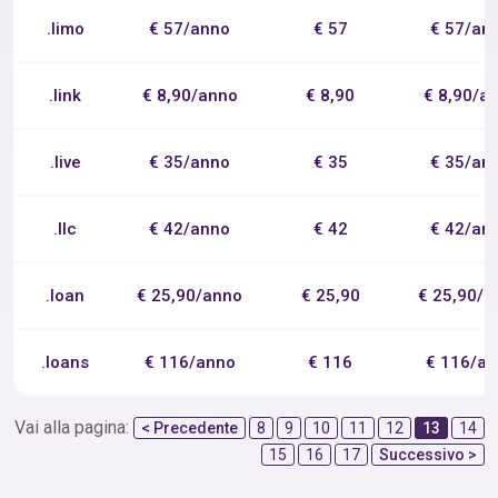
.limo
€ 57/anno
€ 57
€ 57/an
.link
€ 8,90/anno
€ 8,90
€ 8,90/a
.live
€ 35/anno
€ 35
€ 35/an
.llc
€ 42/anno
€ 42
€ 42/an
.loan
€ 25,90/anno
€ 25,90
€ 25,90/a
.loans
€ 116/anno
€ 116
€ 116/a
Vai alla pagina:
< Precedente
8
9
10
11
12
13
14
15
16
17
Successivo >