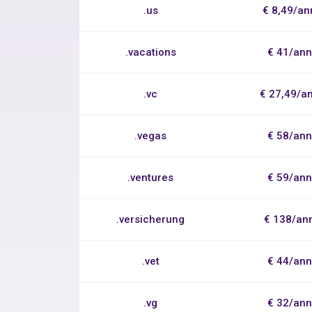
.us
€ 8,49/an
.vacations
€ 41/an
.vc
€ 27,49/a
.vegas
€ 58/an
.ventures
€ 59/an
.versicherung
€ 138/an
.vet
€ 44/an
.vg
€ 32/an