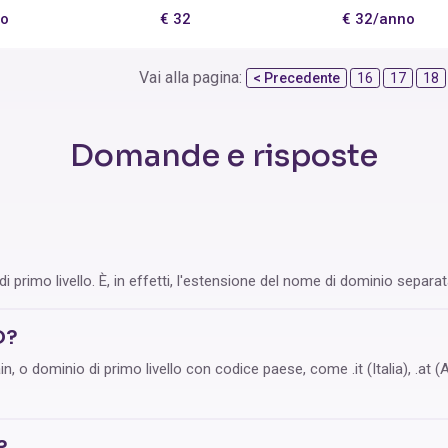
no
€ 32
€ 32/anno
Vai alla pagina:
< Precedente
16
17
18
Domande e risposte
 primo livello. È, in effetti, l'estensione del nome di dominio separa
D?
o dominio di primo livello con codice paese, come .it (Italia), .at (Aus
?