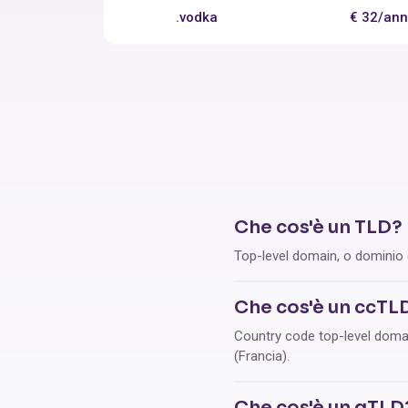
.vodka
€ 32/an
Che cos'è un TLD?
Top-level domain, o dominio di
Che cos'è un ccTL
Country code top-level domain, 
(Francia).
Che cos'è un gTLD