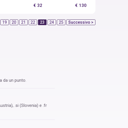
€ 32
€ 130
19
20
21
22
23
24
25
Successivo >
ta da un punto.
tria), .si (Slovenia) e .fr